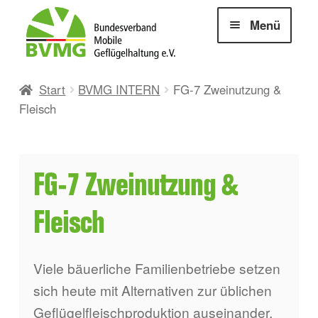
Zur
Zum
Menü
Navigation
Inhalt
springen
springen
Unterm
Mein Mobil-Ei
Start
BVMG INTERN
FG-7 Zweinutzung &
öffnen
Fleisch
Unterm
Mobile Geflügelhaltung
öffnen
Unterm
Unsere Mitarbeiterinnen
FG-7 Zweinutzung &
öffnen
Unterm
Mein Mobil-Fleisch
Fleisch
öffnen
Viele bäuerliche Familienbetriebe setzen
sich heute mit Alternativen zur üblichen
Geflügelfleischproduktion auseinander.