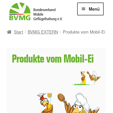
Zur
Zum
Menü
Navigation
Inhalt
springen
springen
Unterm
Mein Mobil-Ei
Start
BVMG EXTERN
Produkte vom Mobil-Ei
öffnen
Geschichten vom Ei und Huhn
Produkte vom Mobil-Ei
Mein frisches Mobil-Ei
Der Eier-Code
Lagerung
Verpackung