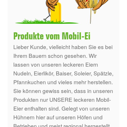
Produkte vom Mobil-Ei
Unterm
Mobile Geflügelhaltung
Produkte vom Mobil-Ei
öffnen
Lieber Kunde, vielleicht haben Sie es bei
Unterm
Unsere Mitarbeiterinnen
Ihrem Bauern schon gesehen. Wir
öffnen
lassen von unseren leckeren Eiern
Unterm
Mein Mobil-Fleisch
Nudeln, Eierlikör, Baiser, Soleier, Spätzle,
öffnen
Pfannkuchen und vieles mehr herstellen.
Sie können gewiss sein, dass in unseren
Produkten nur UNSERE leckeren Mobil-
Eier enthalten sind. Gelegt von unseren
Hühnern hier auf unseren Höfen und
Betrieben und meist regional hergestellt