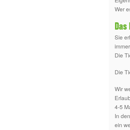
Wer e
Das 
Sie e
immer
Die T
Die Ti
Wir we
Erlaub
4-5 Ma
In den
ein we