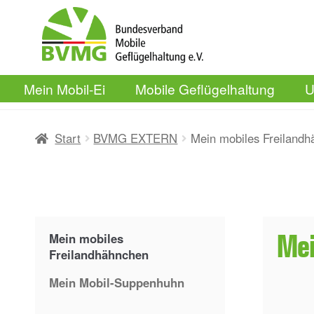
Zur
Zum
Navigation
Inhalt
springen
springen
Mein Mobil-Ei
Mobile Geflügelhaltung
U
Start
BVMG EXTERN
Mein mobiles Freiland
Mein mobiles
Mei
Freilandhähnchen
Mein Mobil-Suppenhuhn