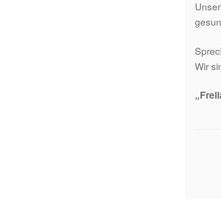
Unsere
gesun
Sprec
Wir si
„Frei
Beit