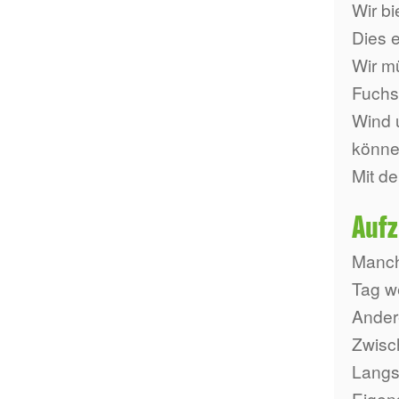
Wir b
Dies e
Wir m
Fuchs
Wind 
könne
Mit de
Aufz
Manch
Tag we
Ander
Zwisc
Langsa
Eigen