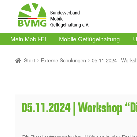
Zur
Zum
Navigation
Inhalt
springen
springen
Mein Mobil-Ei
Mobile Geflügelhaltung
U
Start
Externe Schulungen
05.11.2024 | Worksh
05.11.2024 | Workshop “Di
Ob Zweinutzungshuhn, Hühner in der Freila